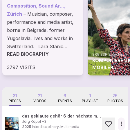
Composition, Sound Ar...,
Zürich
– Musician, composer,
performance and media artist,
borne in Belgrade, former
Yugoslavia, lives and works in
Switzerland. Lara Stanic
READ BIOGRAPHY
studied classical music, flute,
SRG SSR Selection
KOMPONIEREN 
Teacher and the Concert -...
3797 VISITS
MOBILER
TECHNOLOGIE:
LARA STANIC
31
21
6
1
26
PIECES
VIDEOS
EVENTS
PLAYLIST
PHOTOS
das geklaute gehör 6 der nächste mamoru wird zu spät gekommen sein
Jörg Köppl
+3
more_horiz
2025
Interdisciplinary, Multimedia