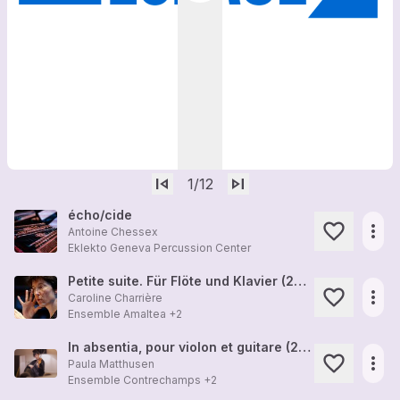
skip_previous
skip_next
1
/12
écho/cide
more_horiz
Antoine Chessex
Eklekto Geneva Percussion Center
Petite suite. Für Flöte und Klavier (2009)
more_horiz
Caroline Charrière
Ensemble Amaltea
+2
In absentia, pour violon et guitare (2015)
more_horiz
Paula Matthusen
Ensemble Contrechamps
+2