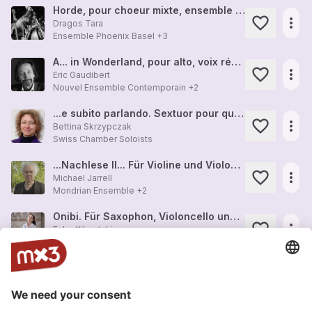
Horde, pour choeur mixte, ensemble instrumental et electronics (2011)
more_horiz
Dragos Tara
Ensemble Phoenix Basel
+3
A... in Wonderland, pour alto, voix récitante de femme et ensemble
more_horiz
Eric Gaudibert
Nouvel Ensemble Contemporain
+2
...e subito parlando. Sextuor pour quintette à vent et piano (2012)
more_horiz
Bettina Skrzypczak
Swiss Chamber Soloists
...Nachlese II... Für Violine und Violoncello (2007)
more_horiz
Michael Jarrell
Mondrian Ensemble
+2
Onibi. Für Saxophon, Violoncello und Akkordeon (2017)
more_horiz
Ezko Kikoutchi
Trio SÆITENWIND
+3
Apoptosis, pour ensemble instrumental (2013)
more_horiz
Nicolas Von Ritter
Lemanic Modern Ensemble
+4