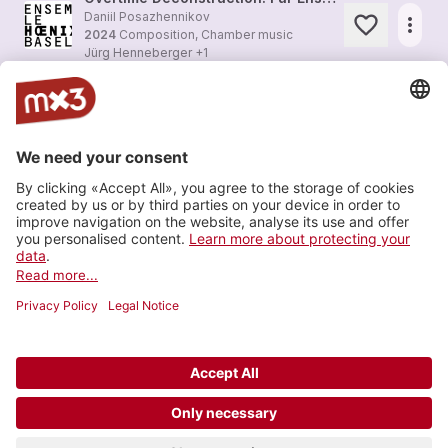
Daniil Posazhennikov
more_horiz
2024
Composition, Chamber music
Jürg Henneberger
+1
Collision. Für sieben Instrumente (2015)
Marina Khorkova
more_horiz
2024
Composition, Chamber music
Jürg Henneberger
+1
CONCERTINO für Violoncello und Ensemble
Jean-Jacques Dünki
more_horiz
2023
Composition, Orchestra
Ensemble Phoenix Basel
+2
Load more
© 2006-2026 SRG SSR •
Contact
•
API
•
Legal