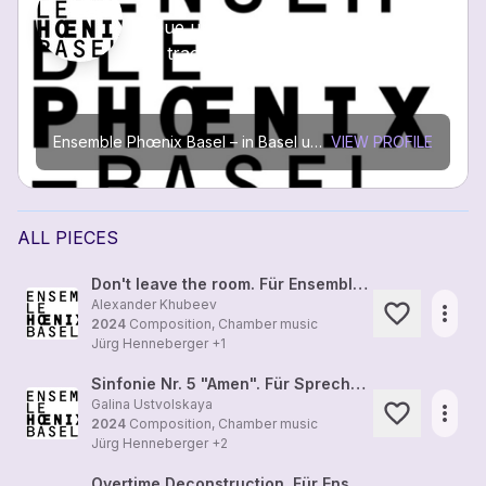
Neue und zeitgenössis...
80 tracks
Ensemble Phœnix Basel – in Basel und unterwegs
VIEW PROFILE
Wer
Initi
ALL PIECES
Don't leave the room. Für Ensemble (2024)
Alexander Khubeev
more_horiz
2024
Composition, Chamber music
Jürg Henneberger
+1
Sinfonie Nr. 5 "Amen". Für Sprecher und fünf Instrumente (1990)
Galina Ustvolskaya
more_horiz
2024
Composition, Chamber music
Jürg Henneberger
+2
Overtime Deconstruction. Für Ensemble (2024)