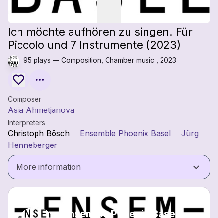
Ich möchte aufhören zu singen. Für
Piccolo und 7 Instrumente (2023)
95 plays — Composition, Chamber music , 2023
Composer
Asia Ahmetjanova
Interpreters
Christoph Bösch
Ensemble Phoenix Basel
Jürg
Henneberger
keyboard_arrow_down
More information
Ensemble Phoenix Basel