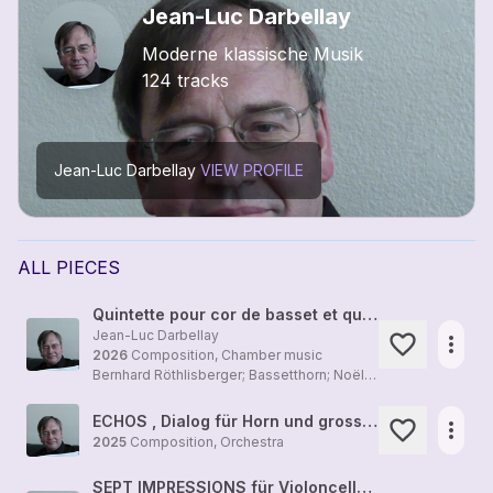
Jean-Luc Darbellay
Moderne klassische Musik
124 tracks
Jean-Luc Darbellay
VIEW PROFILE
ALL PIECES
Quintette pour cor de basset et quatuor à cordes
Jean-Luc Darbellay
more_horiz
2026
Composition, Chamber music
Bernhard Röthlisberger; Bassetthorn; Noëlle-Anne Darbellay und Aymeric Bonhomme; Violinen; Dorothea Moeri; Viola; Benedikt Böhlen; Cello
ECHOS , Dialog für Horn und grosses Orchester, Jean-Jacques Justafré, Horn, Orchestre Philharmonique de Radio France, Leitung Ilan Volvo
more_horiz
2025
Composition, Orchestra
SEPT IMPRESSIONS für Violoncello solo