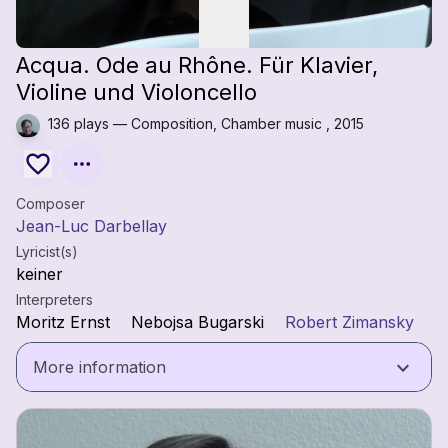
Acqua. Ode au Rhône. Für Klavier,
Violine und Violoncello
136 plays — Composition, Chamber music , 2015
Composer
Jean-Luc Darbellay
Lyricist(s)
keiner
Interpreters
Moritz Ernst
Nebojsa Bugarski
Robert Zimansky
keyboard_arrow_down
More information