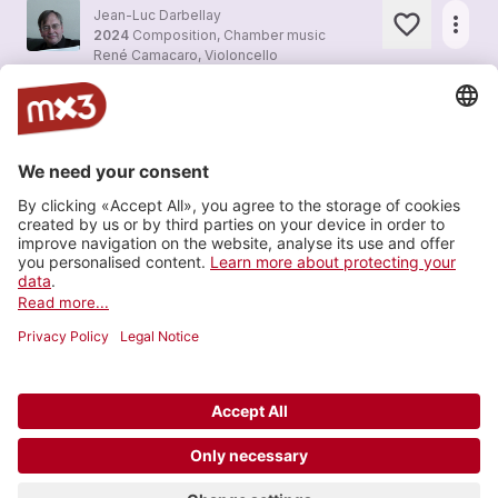
Jean-Luc Darbellay
more_horiz
2024
Composition, Chamber music
René Camacaro, Violoncello
IMAGES für Ensemble
Jean-Luc Darbellay
more_horiz
2024
Composition, Chamber music
Ensemble "Sturm und Klang" Brüssel, Thomas Van Haeperen, Leitung
BACH für Viola solo
Jean-Luc Darbellay
more_horiz
2024
Composition, Chamber music
Dorothea Moeri
Load more
© 2006-2026 SRG SSR •
Contact
•
API
•
Legal