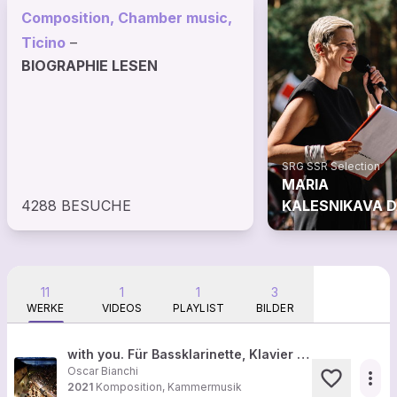
Composition, Chamber music,
Ticino
–
BIOGRAPHIE LESEN
SRG SSR Selection
MARIA
4288 BESUCHE
KALESNIKAVA 
GESICHT VON
BELARUS
11
1
1
3
WERKE
VIDEOS
PLAYLIST
BILDER
with you. Für Bassklarinette, Klavier und Kontrabass (2020)
Oscar Bianchi
more_horiz
2021
Komposition, Kammermusik