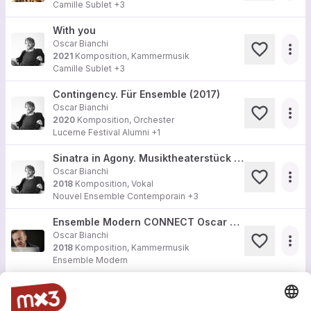
Camille Sublet +3
With you
Oscar Bianchi
more_horiz
2021
Komposition, Kammermusik
Camille Sublet +3
Contingency. Für Ensemble (2017)
Oscar Bianchi
more_horiz
2020
Komposition, Orchester
Lucerne Festival Alumni
+1
Sinatra in Agony. Musiktheaterstück für einen Performer, Countertenor und Ensemble (2018)
Oscar Bianchi
more_horiz
2018
Komposition, Vokal
Nouvel Ensemble Contemporain
+3
Ensemble Modern CONNECT Oscar Bianchi: Orango
Oscar Bianchi
more_horiz
2018
Komposition, Kammermusik
Ensemble Modern
Mehr sehen