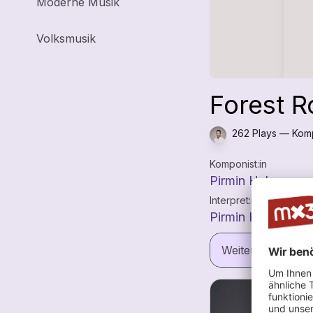
Moderne Musik
Volksmusik
Forest 
262 Plays — Komp
Komponist:in
Pirmin Huber
Interpret:in
Pirmin Huber
Weitere Informat