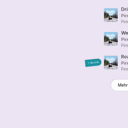
Dri
Pir
Pir
We
Pir
Pir
Ro
Pir
1 ON AIR
Pir
Mehr