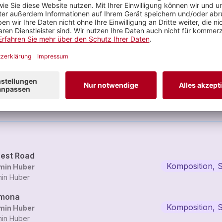
Pirmin Huber
eue Volksmusik, expe...
 tracks
rest Road
Komposition, 
min Huber
min Huber
mona
Komposition, 
min Huber
min Huber