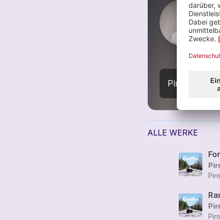
N
6
ALLE WERKE
Fo
Pir
Pir
Ra
Pir
Pir