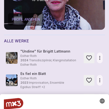
PROFIL ANSEHEN
ALLE WERKE
"Undine" für Brigitt Lattmann
Esther Roth
more_horiz
2024
Transdisziplinär, Klanginstallation
Esther Roth
Es fiel ein Blatt
Esther Roth
more_horiz
2023
Improvisation, Ensemble
Egidius Streiff +2
Schattenwind
more_horiz
2022
Transdisziplinär, Multimedia