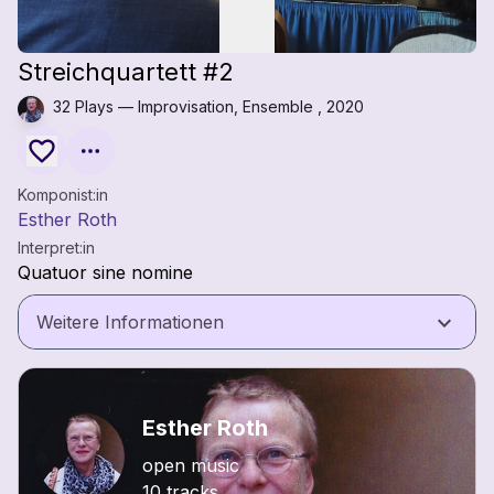
Streichquartett #2
32 Plays — Improvisation, Ensemble , 2020
Komponist:in
Esther Roth
Interpret:in
Quatuor sine nomine
keyboard_arrow_down
Weitere Informationen
Esther Roth
open music
10 tracks