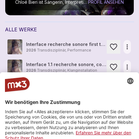
Chloé Bieri ist Sängerin, Interpretin, Klangkünstlerin und Performerin.
PROFIL ANSEHEN
ALLE WERKE
Interface recherche sonore first try 1.1
more_horiz
2026
Transdisziplinär, Performance
Interface 1.1 recherche sonore, collection de son first try
more_horiz
2026
Transdisziplinär, Klanginstallation
Chloé Bieri - Gala
more_horiz
2026
Transdisziplinär, Performance
Chloé Bieri - Méditations métalliques for three flutes, effect pedals and fixed media (2025)
more_horiz
2026
Transdisziplinär, Performance
Echoes of Queen
more_horiz
2026
Transdisziplinär, Klanginstallation