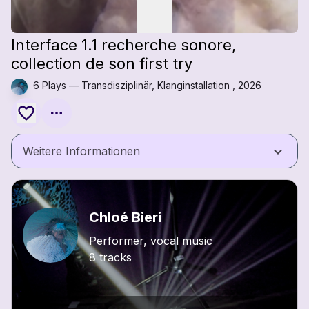
Interface 1.1 recherche sonore,
collection de son first try
6 Plays — Transdisziplinär, Klanginstallation , 2026
keyboard_arrow_down
Weitere Informationen
Chloé Bieri
Performer, vocal music
8 tracks