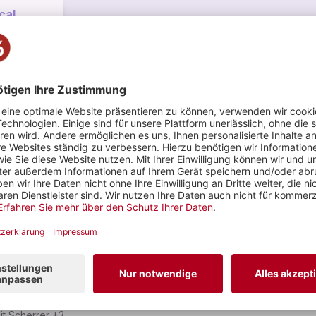
cal
den
–
SEN
1
1
VIDEOS
BILD
Jeu e ti ed jeu ed el [= Ich und du und ich und er]. Lied für 3 Singstimmen und Klavier
Komposition, 
edetg Dolf
it Scherrer
+3