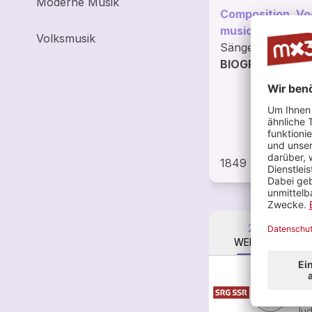
Moderne Musik
Composition, Vo
music, Graubün
Volksmusik
Sängerin
BIOGRAPHIE LE
1849 BESUCHE
2
WERKE
Ben
Jud