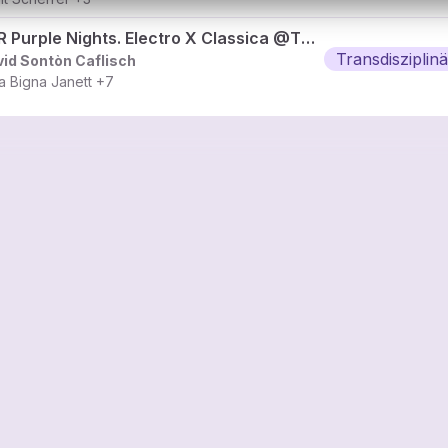
RTR Purple Nights. Electro X Classica @Therme Vals (2018)
Transdisziplinä
id Sontòn Caflisch
a Bigna Janett
+7