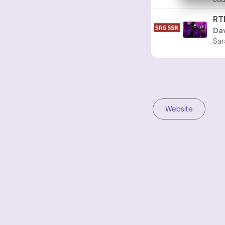
Dav
Sar
Website