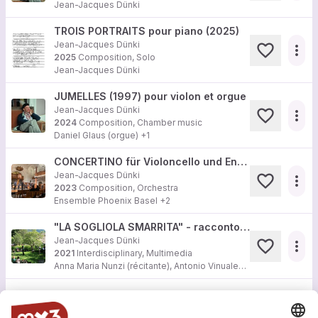
Jean-Jacques Dünki
TROIS PORTRAITS pour piano (2025)
Jean-Jacques Dünki
more_horiz
2025
Composition, Solo
Jean-Jacques Dünki
JUMELLES (1997) pour violon et orgue
Jean-Jacques Dünki
more_horiz
2024
Composition, Chamber music
Daniel Glaus (orgue) +1
CONCERTINO für Violoncello und Ensemble
Jean-Jacques Dünki
more_horiz
2023
Composition, Orchestra
Ensemble Phoenix Basel
+2
"LA SOGLIOLA SMARRITA" - racconto con musica
Jean-Jacques Dünki
more_horiz
2021
Interdisciplinary, Multimedia
Anna Maria Nunzi (récitante), Antonio Vinuales (violon), Dmitry Smirnov (alto), Matthieu Gutbub (violoncelle)
Load more