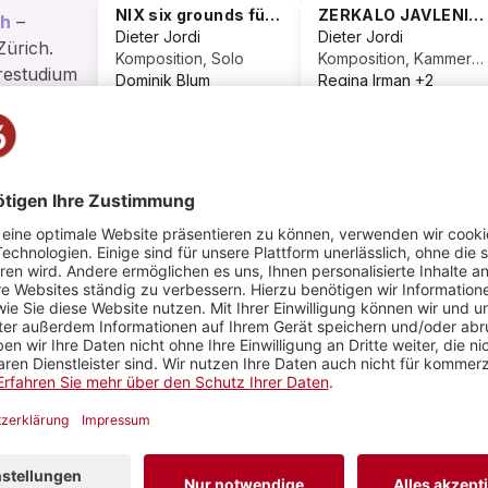
NIX six grounds für summende(n) Klavierspieler(in)
ZERKALO JAVLENIJ (Spiegel der Erscheinungen)
ch
–
Dieter Jordi
Dieter Jordi
Zürich.
Komposition, Solo
Komposition, Kammermusik
rrestudium
Dominik Blum
Regina Irman
+2
 Antonio
more_vert
more_
cheit ,
ung 1979.
ium in
sgau an
SEN
1
1
4
VIDEOS
PLAYLIST
BILDER
WENDUNG, aus chromatische Fantasien für Orchester, Bnd.1
Komposition, 
ter Jordi
dtorchester Winterthur