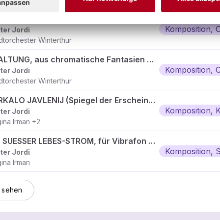
ZWÖLFTONSPIEL, aus chromatische Fantasien für Orchester, Bnd.1
Komposition, 
ter Jordi
dtorchester Winterthur
SPALTUNG, aus chromatische Fantasien für Orchester, Bnd. 1
Komposition, 
ter Jordi
dtorchester Winterthur
ZERKALO JAVLENIJ (Spiegel der Erscheinungen)
Komposition,
ter Jordi
ina Irman
+2
EIN SUESSER LEBES-STROM, für Vibrafon solo, nach Q. Kuhlmann
Komposition, 
ter Jordi
ina Irman
 sehen