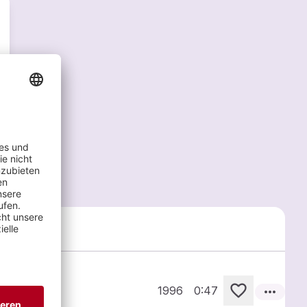
vert
more_horiz
Orchester
1996
0:47