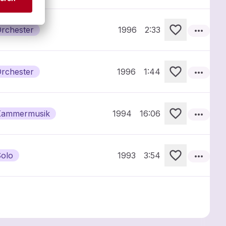
more_horiz
Orchester
1996
2:33
more_horiz
Orchester
1996
1:44
more_horiz
 Kammermusik
1994
16:06
more_horiz
Solo
1993
3:54