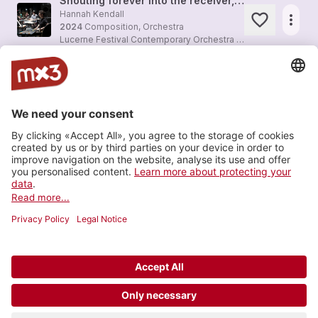
Shouting forever into the receiver, für grosses Ensemble (2022)
Hannah Kendall
more_horiz
2024
Composition, Orchestra
Lucerne Festival Contemporary Orchestra (LFCO)
+1
Frames II für Ensemble (2019/rev.2021)
Elnaz Seyedi
more_horiz
2024
Composition, Chamber music
Lucerne Festival Contemporary Orchestra (LFCO)
+1
Twenty ways to serenade (2024)
Raimonda Žiūkaitė
more_horiz
2024
Composition, Vocal music
Lucerne Festival Contemporary Orchestra (LFCO)
+2
Load more
© 2006-2026 SRG SSR •
Contact
•
API
•
Legal