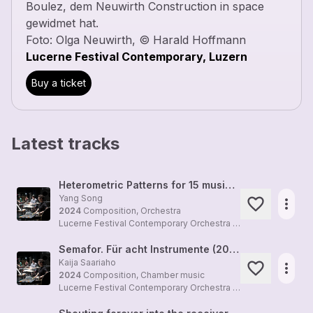
Boulez, dem Neuwirth Construction in space
gewidmet hat.
Foto: Olga Neuwirth, © Harald Hoffmann
Lucerne Festival Contemporary, Luzern
Buy a ticket
Latest tracks
Heterometric Patterns for 15 musicians in three groups (2023)
Yang Song
more_horiz
2024
Composition, Orchestra
Lucerne Festival Contemporary Orchestra (LFCO)
+1
Semafor. Für acht Instrumente (2020)
Kaija Saariaho
more_horiz
2024
Composition, Chamber music
Lucerne Festival Contemporary Orchestra (LFCO)
+1