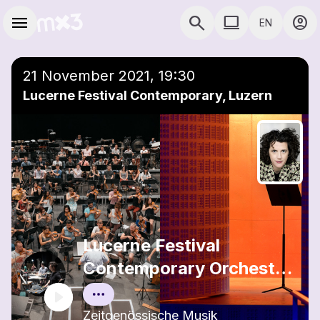
Skip to main content
Main navigation
menu
search
computer
account_circle
EN
close
Add to a playlist
COMPUTER USE D
21 November 2021, 19:30
Lucerne Festival Contemporary, Luzern
Lucerne Festival
Contemporary Orchestra
(LFCO)
Zeitgenössische Musik