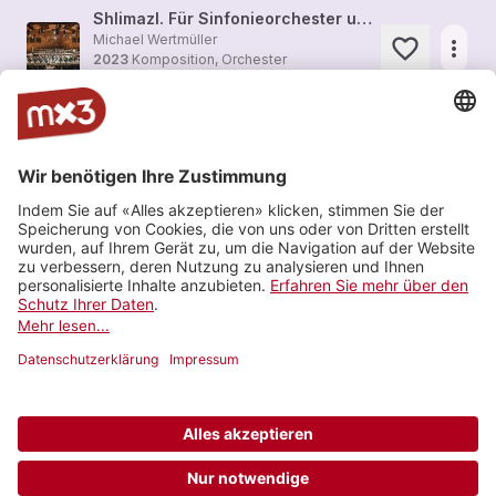
Shlimazl. Für Sinfonieorchester und Bigband (2023)
Michael Wertmüller
more_horiz
2023
Komposition, Orchester
Titus Engel
+2
TRIO. Für Orchester, Bigband, Vokalensemble und Video (2019)
Simon Steen-Andersen
more_horiz
2023
Komposition, Orchester
Titus Engel
+2
« – ~ minus ~ IX for five string quartets and ensemble»
Masato Kimura
more_horiz
2023
Komposition, Orchester
Basel Sinfonietta
+1
Mehr sehen