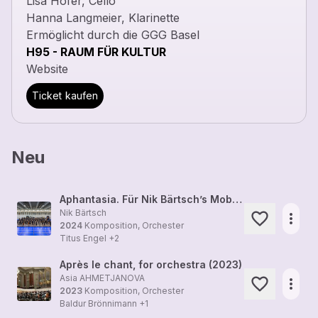
Lisa Hofer, Cello
Hanna Langmeier, Klarinette
Ermöglicht durch die GGG Basel
H95 - RAUM FÜR KULTUR
Website
Ticket kaufen
Neu
Aphantasia. Für Nik Bärtsch’s Mobile und Orchester (2024)
Nik Bärtsch
more_horiz
2024
Komposition, Orchester
Titus Engel
+2
Après le chant, for orchestra (2023)
Asia AHMETJANOVA
more_horiz
2023
Komposition, Orchester
Baldur Brönnimann
+1