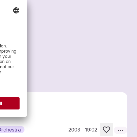
more_horiz
Orchestra
2003
19:02