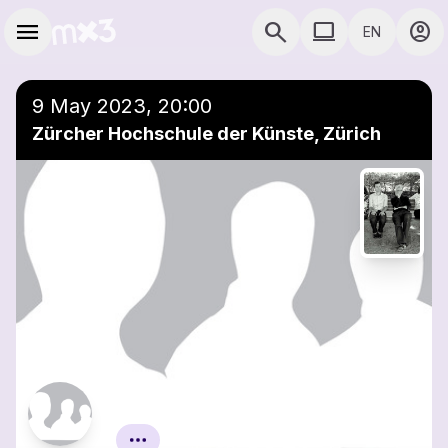
Skip to main content
Main navigation
menu
search
computer
account_circle
EN
COMPUTER USE D
9 May 2023, 20:00
Zürcher Hochschule der Künste, Zürich
Ensemble SoloVoices