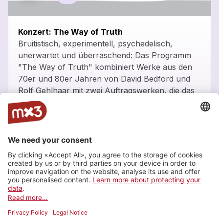
close
Konzert: The Way of Truth
Bruitistisch, experimentell, psychedelisch,
unerwartet und überraschend: Das Programm
"The Way of Truth" kombiniert Werke aus den
70er und 80er Jahren von David Bedford und
Rolf Gehlhaar mit zwei Auftragswerken, die das
Ensemble SoloVoices an die Komponistinnen
Karin Wetzel und Svetlana Maraš vergeben hat.
_
Eintritt frei -
https://www.zhdk.ch/veranstaltung/50850
Zürcher Hochschule der Künste, Zürich
Latest tracks