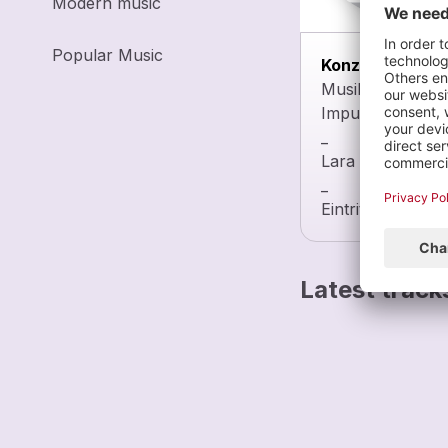
Modern music
Popular Music
Konzert: krach&
Musikalische Pe
Impulsen für ei
_
Lara Bäucker – 
_
Eintritt frei - 
Latest track