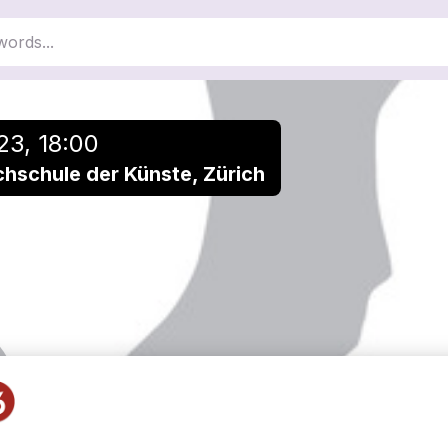
23, 18:00
hschule der Künste, Zürich
Krach&Klang