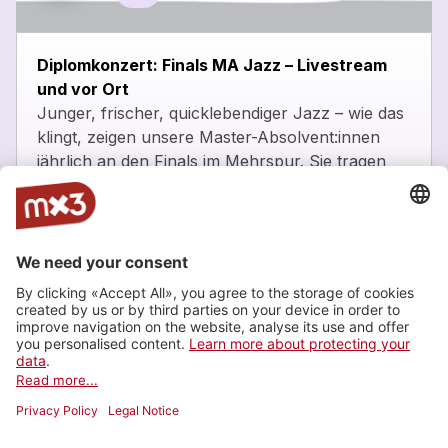
close
Diplomkonzert: Finals MA Jazz – Livestream
und vor Ort
Junger, frischer, quicklebendiger Jazz – wie das
klingt, zeigen unsere Master-Absolvent:innen
jährlich an den Finals im Mehrspur. Sie tragen
mit ihren Inputs dazu bei, dass sich der Jazz
laufend neu erfindet und Vielfalt die Szene
belebt.
_
https://www.mehrspur.ch/veranstaltungen
Zürcher Hochschule der Künste, Zürich
Latest tracks