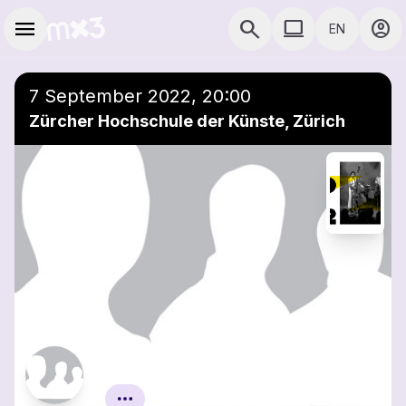
Skip to main content
Main navigation
menu
search
computer
account_circle
EN
COMPUTER USE D
7 September 2022, 20:00
Zürcher Hochschule der Künste, Zürich
Finals MA Jazz