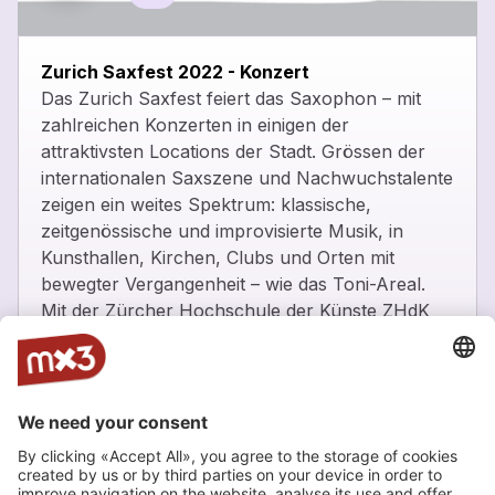
close
Zurich Saxfest 2022 - Konzert
Das Zurich Saxfest feiert das Saxophon – mit
zahlreichen Konzerten in einigen der
attraktivsten Locations der Stadt. Grössen der
internationalen Saxszene und Nachwuchstalente
zeigen ein weites Spektrum: klassische,
zeitgenössische und improvisierte Musik, in
Kunsthallen, Kirchen, Clubs und Orten mit
bewegter Vergangenheit – wie das Toni-Areal.
Mit der Zürcher Hochschule der Künste ZHdK
als Partnerin werden auch zahlreiche
Masterclasses und Lectures sowie eine
Ausstellung geboten.
_
Detailprogramm: https://zurichsaxfest.org/
Zürcher Hochschule der Künste, Zürich