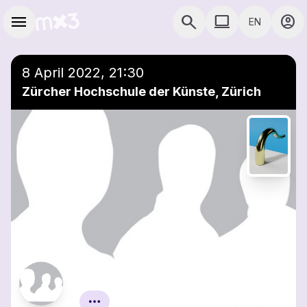
Skip to main content
Main navigation
menu
search
computer
account_circle
EN
COMPUTER USE D
8 April 2022, 21:30
Zürcher Hochschule der Künste, Zürich
Zurich Saxfest 2022