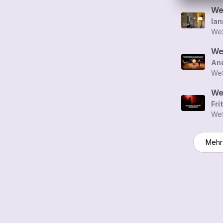
We
Ian
We
We
And
We
We
Fri
We
Mehr