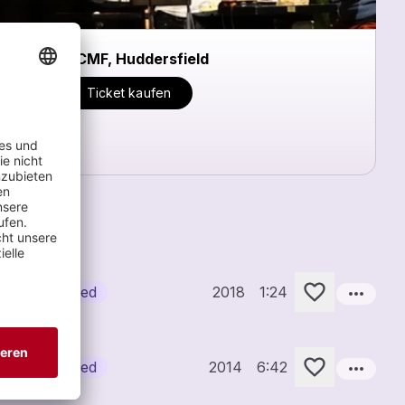
HCMF, Huddersfield
Ticket kaufen
more_horiz
, Unclassified
2018
1:24
more_horiz
, Unclassified
2014
6:42