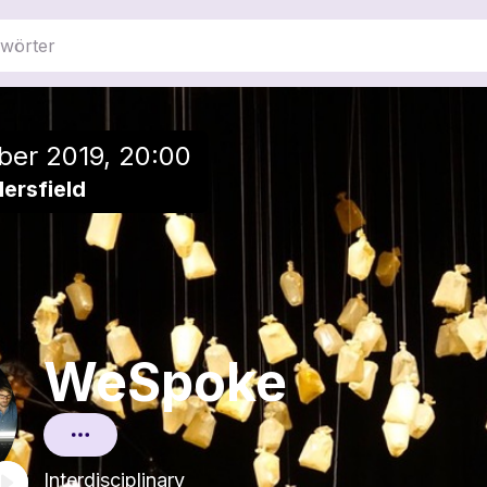
close
Einer Playlist hinzufügen
er 2019, 20:00
ersfield
WeSpoke
Interdisciplinary