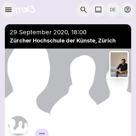
Zum Hauptinhalt springen
Hauptnavigation
menu
search
computer
account_circle
DE
COMPUTER COMP
29 September 2020, 18:00
Zürcher Hochschule der Künste, Zürich
Raphaël Belfiore