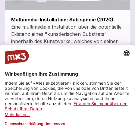
close
Multimedia-Installation: Sub specie (2020)
Eine multimediale Installation über die potentielle
Existenz eines "künstlerischen Substrats"
innerhalb des Kunstwerks, welches von seiner
Realisierung trennbar ist. Und über die
Möglichkeit, es durch Stellvertreter zu erfahren.
Die Installation ist den ganzen Tag zugänglich.
_
Eintritt frei -
https://www.zhdk.ch/veranstaltung/42445
Zürcher Hochschule der Künste, Zürich
Neu