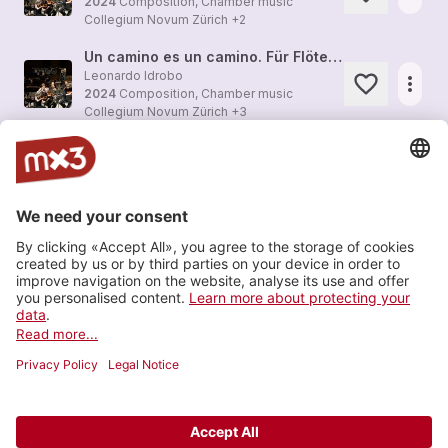
2024
Composition, Chamber music
Collegium Novum Zürich
+2
Un camino es un camino. Für Flöte, Klarinette und Klavier (2002)
Leonardo Idrobo
more_horiz
2024
Composition, Chamber music
Collegium Novum Zürich
+3
Phantasmata. Für Ensemble und Live-Elektronik (2023)
Leonardo Idrobo
more_horiz
2023
Composition, Chamber music
Camerata Variabile
kerekere. Für Bassflöte, Bassklarinette, Schlagzeug, präpariertes Klavier und Kontrabass (2022)
Leonardo Idrobo
more_horiz
2023
Composition, Chamber music
Jürg Henneberger
+1
Load more