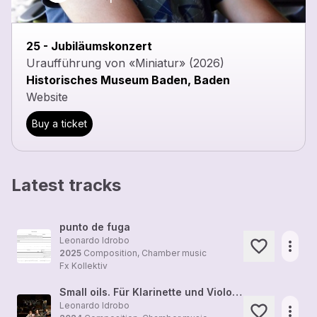
25 - Jubiläumskonzert
Uraufführung von «Miniatur» (2026)
Historisches Museum Baden, Baden
Website
Buy a ticket
Latest tracks
punto de fuga
Leonardo Idrobo
more_horiz
2025
Composition, Chamber music
Fx Kollektiv
Small oils. Für Klarinette und Violoncello (2011)
Leonardo Idrobo
more_horiz