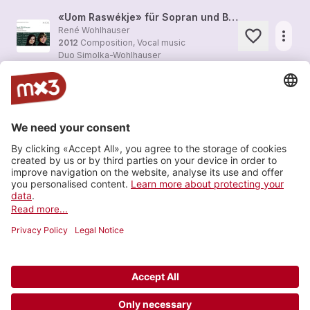
«Uom Raswékje» für Sopran und Bariton (2012), auf ein lautpoetisches Gedicht des Komponisten
René Wohlhauser
more_horiz
2012
Composition, Vocal music
Duo Simolka-Wohlhauser
«Blay» für Sopran und Bariton (2009), auf ein lautpoetisches Gedicht des Komponisten
Duo Simolka-Wohlhauser
more_horiz
2009
Composition, Vocal music
Duo Simolka-Wohlhauser
hang gomeka
René Wohlhauser
more_horiz
2005
Composition, Vocal music
Duo Simolka-Wohlhauser
Load more