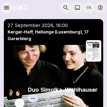
Skip to main content
Main navigation
menu
search
computer
account_circle
EN
close
Add to a playlist
COMPUTER USE D
27 September 2026, 16:00
Kerger-Haff, Hellange (Luxemburg), 17
Garerbierg
Duo Simolka-Wohlhauser
Composition