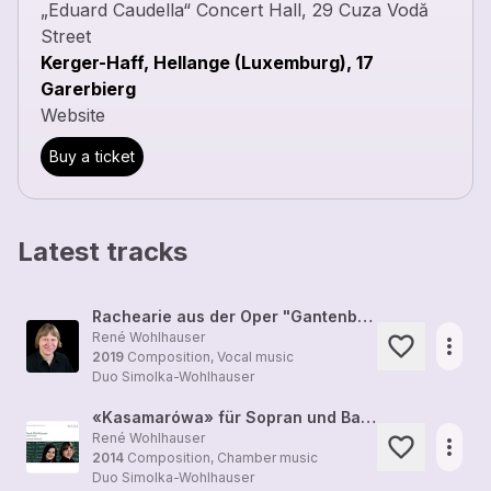
„Eduard Caudella“ Concert Hall, 29 Cuza Vodă
Street
Kerger-Haff, Hellange (Luxemburg), 17
Garerbierg
Website
Buy a ticket
Latest tracks
Rachearie aus der Oper "Gantenbein". Für Sopran und Klavier (2004)
René Wohlhauser
more_horiz
2019
Composition, Vocal music
Duo Simolka-Wohlhauser
«Kasamarówa» für Sopran und Bariton (2014), auf ein lautpoetisches Gedicht des Komponisten
René Wohlhauser
more_horiz
2014
Composition, Chamber music
Duo Simolka-Wohlhauser