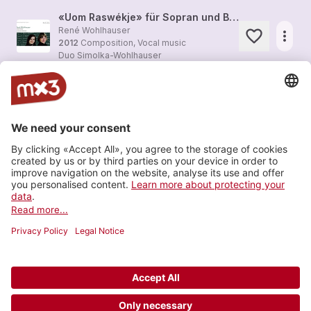
«Uom Raswékje» für Sopran und Bariton (2012), auf ein lautpoetisches Gedicht des Komponisten
René Wohlhauser
more_horiz
2012
Composition, Vocal music
Duo Simolka-Wohlhauser
«Blay» für Sopran und Bariton (2009), auf ein lautpoetisches Gedicht des Komponisten
Duo Simolka-Wohlhauser
more_horiz
2009
Composition, Vocal music
Duo Simolka-Wohlhauser
hang gomeka
René Wohlhauser
more_horiz
2005
Composition, Vocal music
Duo Simolka-Wohlhauser
Load more