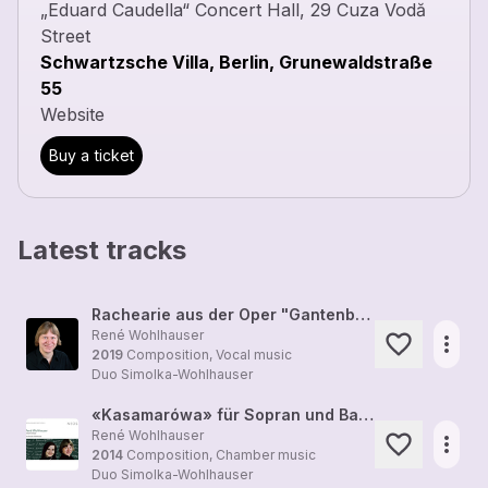
„Eduard Caudella“ Concert Hall, 29 Cuza Vodă
Street
Schwartzsche Villa, Berlin, Grunewaldstraße
55
Website
Buy a ticket
Latest tracks
Rachearie aus der Oper "Gantenbein". Für Sopran und Klavier (2004)
René Wohlhauser
more_horiz
2019
Composition, Vocal music
Duo Simolka-Wohlhauser
«Kasamarówa» für Sopran und Bariton (2014), auf ein lautpoetisches Gedicht des Komponisten
René Wohlhauser
more_horiz
2014
Composition, Chamber music
Duo Simolka-Wohlhauser