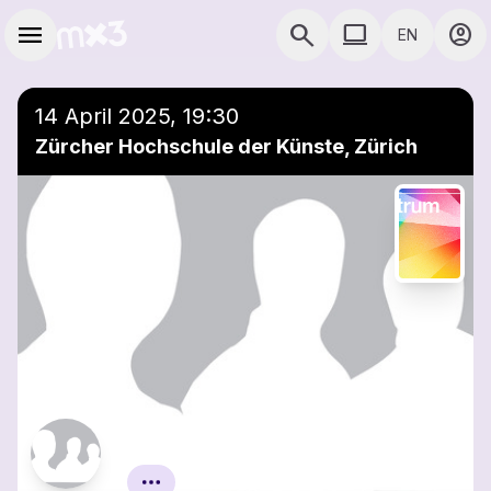
Skip to main content
Main navigation
menu
search
computer
account_circle
EN
COMPUTER USE D
14 April 2025, 19:30
Zürcher Hochschule der Künste, Zürich
Konzert Spektrum