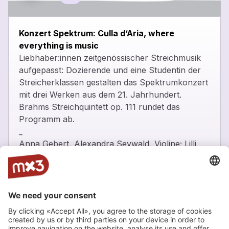
close
Konzert Spektrum: Culla d‘Aria, where
everything is music
Liebhaber:innen zeitgenössischer Streichmusik
aufgepasst: Dozierende und eine Studentin der
Streicherklassen gestalten das Spektrumkonzert
mit drei Werken aus dem 21. Jahrhundert.
Brahms Streichquintett op. 111 rundet das
Programm ab.
_
Anna Gebert, Alexandra Seywald, Violine; Lilli
Majala; Viola – Werke von Wennäkoski,
Fagerlund, Read Thomas, Brahms
_
Eintritt frei -
https://www.zhdk.ch/veranstaltung/56631
Zürcher Hochschule der Künste, Zürich