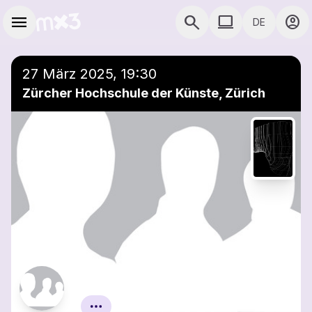
Zum Hauptinhalt springen
Hauptnavigation
menu
search
computer
account_circle
DE
COMPUTER COMP
27 März 2025, 19:30
Zürcher Hochschule der Künste, Zürich
Atelier Neue Musik