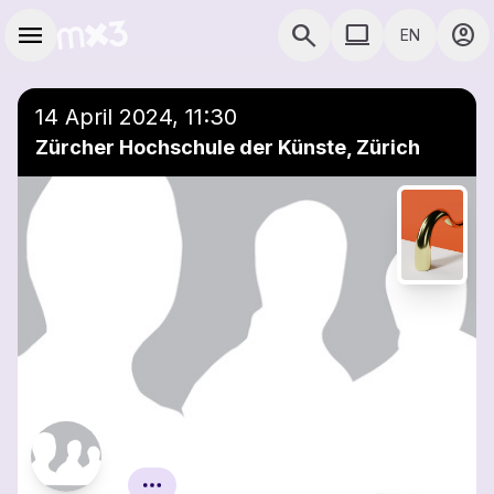
Skip to main content
Main navigation
menu
search
computer
account_circle
EN
COMPUTER USE D
14 April 2024, 11:30
Zürcher Hochschule der Künste, Zürich
Zurich Saxfest 2024