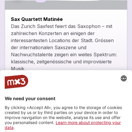
close
Sax Quartett Matinée
Das Zurich Saxfest feiert das Saxophon – mit
zahlreichen Konzerten an einigen der
interessantesten Locations der Stadt. Grössen
der internationalen Saxszene und
Nachwuchstalente zeigen ein weites Spektrum:
klassische, zeitgenössische und improvisierte
Musik.
_
Nemesis Quartett, Litore Quartett
_
Eintritt frei -
https://www.zhdk.ch/veranstaltung/53546
Zürcher Hochschule der Künste, Zürich