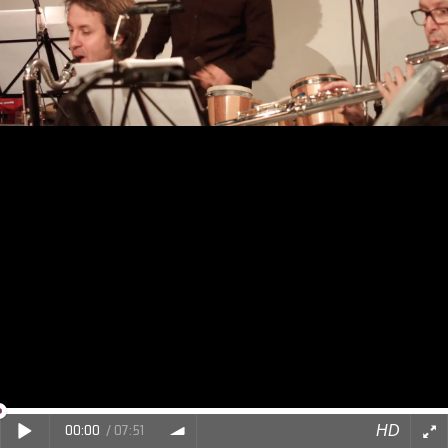
HD
00:00
/
07:51